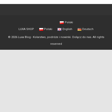
Polski
LUXA SHOP
Polski
English
Deutsch
© 2026 Luxa Blog - Kolarstwo, podróże i nowinki. Dołącz do nas. All rights
reserved